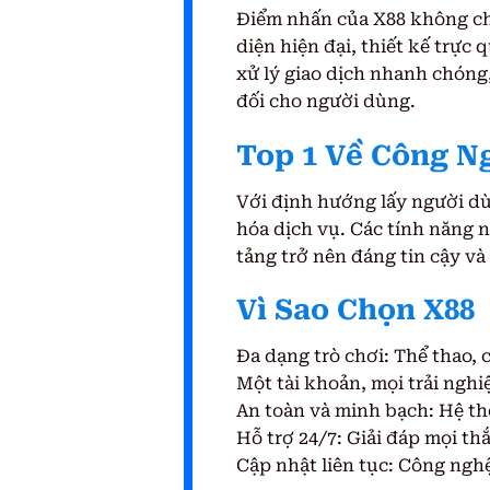
Điểm nhấn của X88 không chỉ
diện hiện đại, thiết kế trực
xử lý giao dịch nhanh chóng
đối cho người dùng.
Top 1 Về Công N
Với định hướng lấy người dù
hóa dịch vụ. Các tính năng n
tảng trở nên đáng tin cậy và
Vì Sao Chọn X88
Đa dạng trò chơi: Thể thao, ca
Một tài khoản, mọi trải ngh
An toàn và minh bạch: Hệ th
Hỗ trợ 24/7: Giải đáp mọi thắ
Cập nhật liên tục: Công nghệ