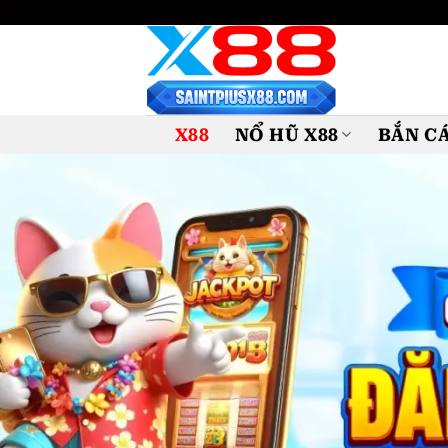
Bỏ
"
"
qua
nội
dung
X88
NỔ HŨ X88
BẮN CÁ