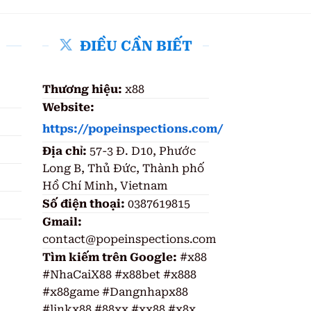
ĐIỀU CẦN BIẾT
Thương hiệu:
x88
Website:
https://popeinspections.com/
Địa chỉ:
57-3 Đ. D10, Phước
Long B, Thủ Đức, Thành phố
Hồ Chí Minh, Vietnam
Số điện thoại:
0387619815
Gmail:
contact@popeinspections.com
Tìm kiếm trên Google:
#x88
#NhaCaiX88 #x88bet #x888
#x88game #Dangnhapx88
#linkx88 #88xx #xx88 #x8x