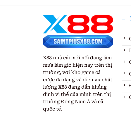
X88 nhà cái mới nổi đang làm
mưa làm gió hiện nay trên thị
trường, với kho game cá
cược đa dạng và dịch vụ chất
lượng X88 đang dần khẳng
định vị thế của mình trên thị
trường Đông Nam Á và cả
quốc tế.