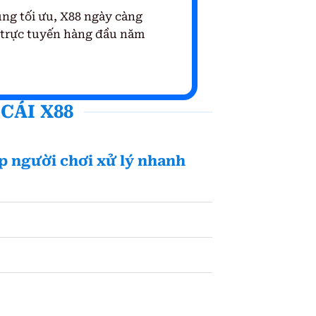
ùng tối ưu, X88 ngày càng
c trực tuyến hàng đầu năm
CÁI X88
p người chơi xử lý nhanh