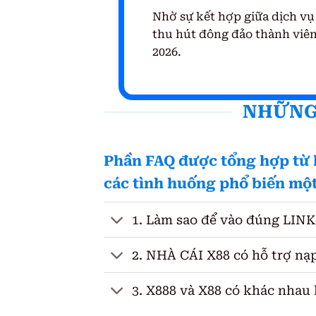
Nhờ sự kết hợp giữa dịch vụ
thu hút đông đảo thành viên
2026.
NHỮNG 
Phần FAQ được tổng hợp từ 
các tình huống phổ biến một
1. Làm sao để vào đúng LIN
2. NHÀ CÁI X88 có hỗ trợ nạ
3. X888 và X88 có khác nhau