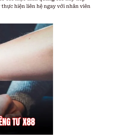
 thực hiện liên hệ ngay với nhân viên