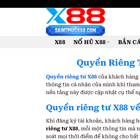
Bỏ
"
"
qua
nội
dung
X88
NỔ HŨ X88
BẮN CÁ
Quyền Riêng 
Quyền riêng tư X88
của khách hàng r
thông tin cá nhân của mình khi tham g
nền tảng này được cập nhật cụ thể n
Quyền riêng tư X88 về
Khi đăng ký tài khoản, khách hàng h
riêng tư X88
, mỗi một thông tin mà 
soát mọi thời điểm để không cho bất 