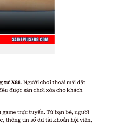
g tư X88
. Người chơi thoải mái đặt
 đều được sân chơi xóa cho khách
m game trực tuyến. Từ bạn bè, người
c, thông tin số dư tài khoản hội viên,