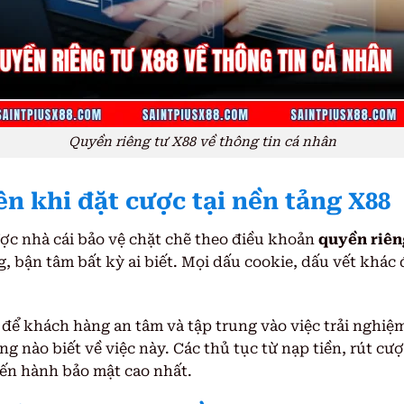
Quyền riêng tư X88 về thông tin cá nhân
ên khi đặt cược tại nền tảng X88
ược nhà cái bảo vệ chặt chẽ theo điều khoản
quyền riên
, bận tâm bất kỳ ai biết. Mọi dấu cookie, dấu vết khác
 để khách hàng an tâm và tập trung vào việc trải nghiệ
g nào biết về việc này. Các thủ tục từ nạp tiền, rút cượ
iến hành bảo mật cao nhất.