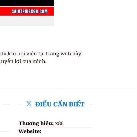
đa khi hội viên tại trang web này.
quyền lợi của mình.
ĐIỀU CẦN BIẾT
Thương hiệu:
x88
Website: