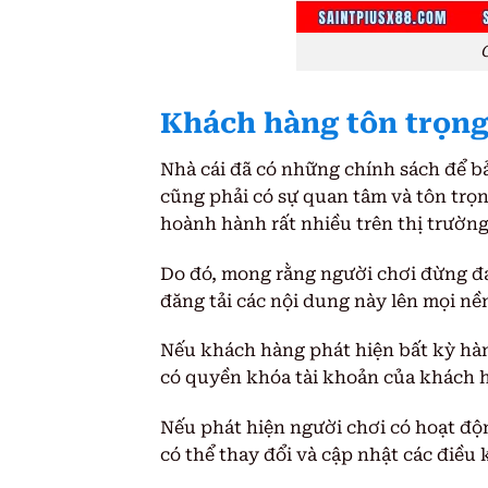
Khách hàng tôn trọng 
Nhà cái đã có những chính sách để b
cũng phải có sự quan tâm và tôn trọn
hoành hành rất nhiều trên thị trường 
Do đó, mong rằng người chơi đừng đá
đăng tải các nội dung này lên mọi nền
Nếu khách hàng phát hiện bất kỳ hành
có quyền khóa tài khoản của khách h
Nếu phát hiện người chơi có hoạt độn
có thể thay đổi và cập nhật các điều