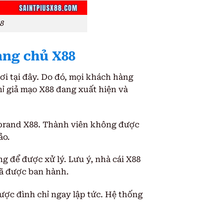
8
ang chủ X88
i tại đây. Do đó, mọi khách hàng
hỉ giả mạo X88 đang xuất hiện và
 brand X88. Thành viên không được
ảo.
g để được xử lý. Lưu ý, nhà cái X88
đã được ban hành.
ược đình chỉ ngay lập tức. Hệ thống