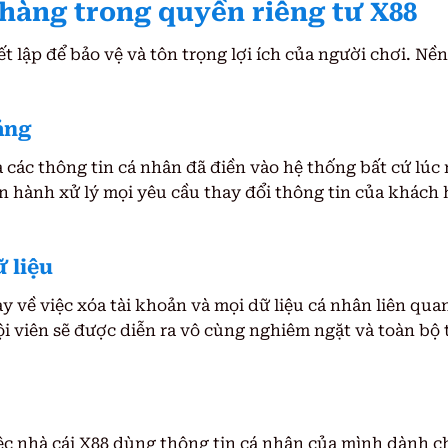
hàng trong quyền riêng tư X88
t lập để bảo vệ và tôn trọng lợi ích của người chơi. Nề
áng
a các thông tin cá nhân đã điền vào hệ thống bất cứ lúc
ến hành xử lý mọi yêu cầu thay đổi thông tin của khách
 liệu
y về việc xóa tài khoản và mọi dữ liệu cá nhân liên qu
hội viên sẽ được diễn ra vô cùng nghiêm ngặt và toàn bộ
ệc nhà cái X88 dùng thông tin cá nhân của mình dành c