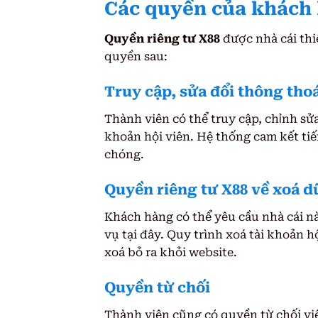
Các quyền của khách 
Quyền riêng tư X88
được nhà cái thiế
quyền sau:
Truy cập, sửa đổi thông tho
Thành viên có thể truy cập, chỉnh sử
khoản hội viên. Hệ thống cam kết ti
chóng.
Quyền riêng tư X88 về xoá dữ
Khách hàng có thể yêu cầu nhà cái nà
vụ tại đây. Quy trình xoá tài khoản 
xoá bỏ ra khỏi website.
Quyền từ chối
Thành viên cũng có quyền từ chối vi