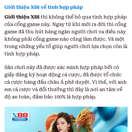
Giới thiệu X88 về tính hợp pháp
Giới thiệu X88
thì không thể bỏ qua tính hợp pháp
của cổng game này. Ngay từ khi mới ra đời thì cổng
game đã thu hút hàng ngàn người chơi va điều này
không phải cổng game nào cũng làm được. Và một
trong những yếu tố giúp người chơi lựa chọn còn là
tính hợp pháp.
Sân chơi này đã được xác minh hợp pháp bởi có
giấy đăng ký hoạt động cá cược, đã được tổ chức
cá cược hàng đầu châu Á phê duyệt. Vì thế, với anh
em cá cược và đổi thưởng thì đây là nơi an tâm về
độ an toàn, đảm bảo 100% là hợp pháp.