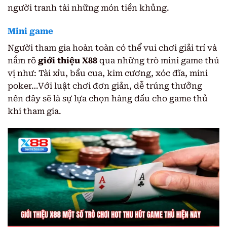
người tranh tài những món tiền khủng.
Mini game
Người tham gia hoàn toàn có thể vui chơi giải trí và
nắm rõ
giới thiệu X88
qua những trò mini game thú
vị như: Tài xỉu, bầu cua, kim cương, xóc đĩa, mini
poker…Với luật chơi đơn giản, dễ trúng thưởng
nên đây sẽ là sự lựa chọn hàng đầu cho game thủ
khi tham gia.