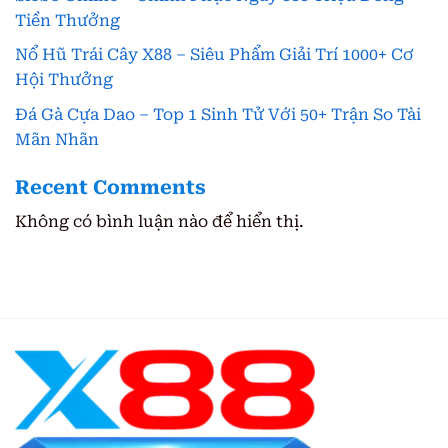
Tiền Thưởng
Nổ Hũ Trái Cây X88 – Siêu Phẩm Giải Trí 1000+ Cơ
Hội Thưởng
Đá Gà Cựa Dao – Top 1 Sinh Tử Với 50+ Trận So Tài
Mãn Nhãn
Recent Comments
Không có bình luận nào để hiển thị.